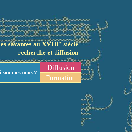
e
es savantes au XVIII
siècle
recherche et diffusion
Diffusion
i sommes nous ?
Formation