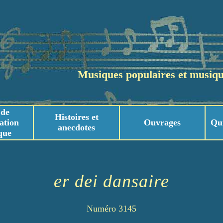
Musiques populaires et musiqu
 de
Histoires et
ation
Ouvrages
Qu
anecdotes
que
usicaux
usicaux
er dei dansaire
Numéro 3145