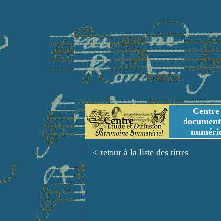
Centre
document
numéri
Tables des genres m
Titres et Incipit m
< retour à la liste des titres