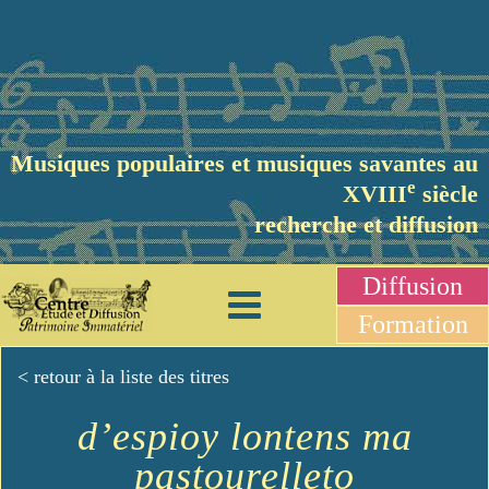
Musiques populaires et musiques savantes au
e
XVIII
siècle
recherche et diffusion
Diffusion
Formation
< retour à la liste des titres
d’espioy lontens ma
pastourelleto