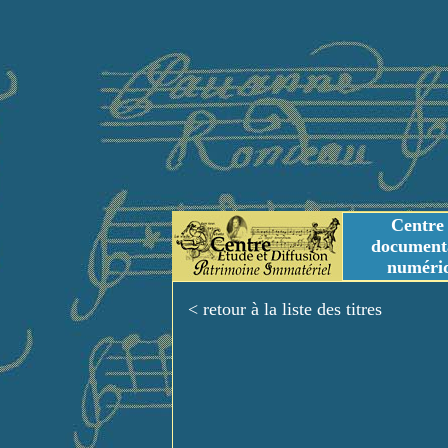
Centre
document
numéri
Tables des genres m
Titres et Incipit m
< retour à la liste des titres