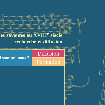
e
es savantes au XVIII
siècle
recherche et diffusion
Diffusion
i sommes nous ?
Formation