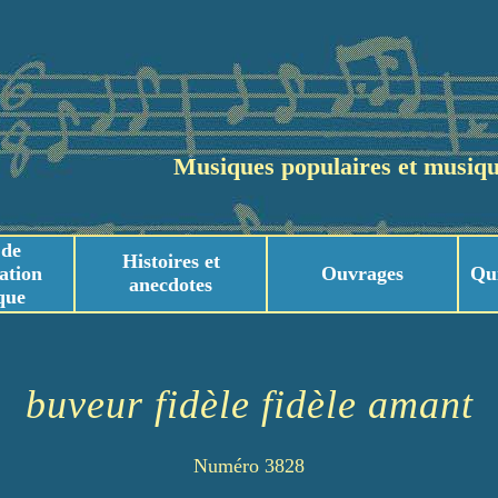
Musiques populaires et musiqu
 de
Histoires et
ation
Ouvrages
Qu
anecdotes
que
usicaux
usicaux
buveur fidèle fidèle amant
Numéro 3828