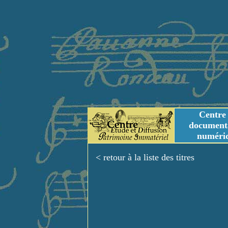
Centre
document
numéri
Tables des genres m
Titres et Incipit m
< retour à la liste des titres