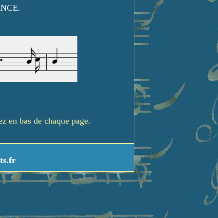
ANCE.
rez en bas de chaque page.
ts.fr