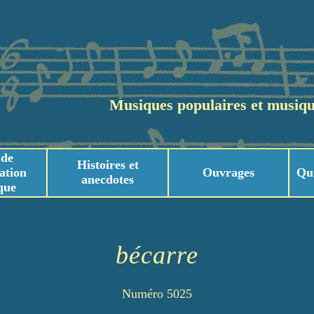
Musiques populaires et musiqu
 de
Histoires et
ation
Ouvrages
Qu
anecdotes
que
usicaux
usicaux
bécarre
Numéro 5025