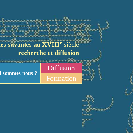
e
es savantes au XVIII
siècle
recherche et diffusion
Diffusion
i sommes nous ?
Formation