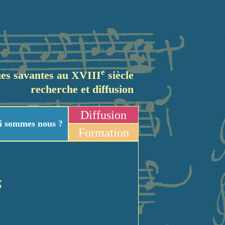
e
es savantes au XVIII
siècle
recherche et diffusion
Diffusion
i sommes nous ?
Formation
s