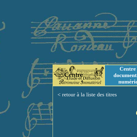
Centre
document
numéri
Tables des genres m
Titres et Incipit m
< retour à la liste des titres