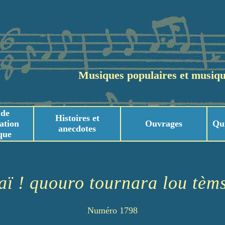
Musiques populaires et musiqu
 de
Histoires et
ation
Ouvrages
Qu
anecdotes
que
usicaux
usicaux
aï ! quouro tournara lou tèm
Numéro 1798