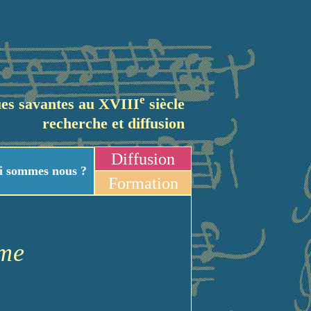
e
es savantes au XVIII
siècle
recherche et diffusion
Diffusion
i sommes nous ?
Formation
mme