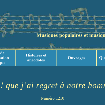
Musiques populaires et musiqu
 de
Histoires et
ation
Ouvrages
Qu
anecdotes
que
usicaux
usicaux
! que j’ai regret à notre ho
Numéro 1210