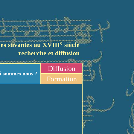
e
es savantes au XVIII
siècle
recherche et diffusion
Diffusion
i sommes nous ?
Formation