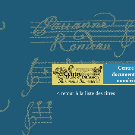
Centre
document
numéri
Tables des genres m
Titres et Incipit m
< retour à la liste des titres