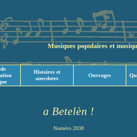
Musiques populaires et musiqu
 de
Histoires et
ation
Ouvrages
Qu
anecdotes
que
usicaux
usicaux
a Betelèn !
Numéro 2038