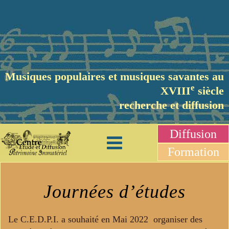
Musiques populaires et musiques savantes au
e
XVIII
siècle
recherche et diffusion
Diffusion
Formation
Journées d’études
Le C.E.D.P.I. a souhaité en Mai 2022 organiser des