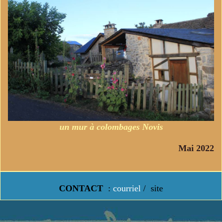
un mur à colombages Novis
Mai 2022
CONTACT
:
courriel
/
site
https://www.lavielledanstoussesetats.fr